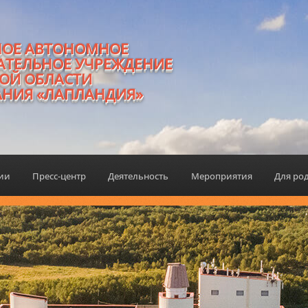
НОЕ АВТОНОМНОЕ
АТЕЛЬНОЕ УЧРЕЖДЕНИЕ
ОЙ ОБЛАСТИ
АНИЯ «ЛАПЛАНДИЯ»
ции
Пресс-центр
Деятельность
Мероприятия
Для ро