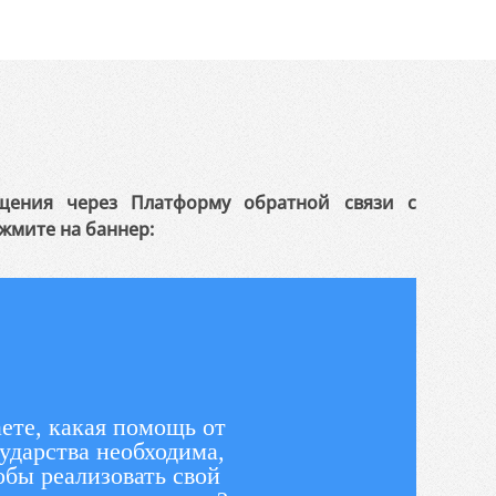
щения через Платформу обратной связи с
жмите на баннер:
ете, какая помощь от
ударства необходима,
обы реализовать свой