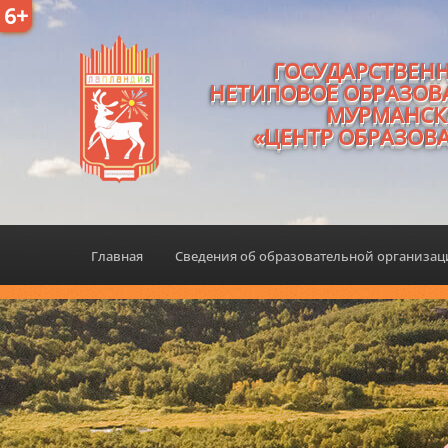
6+
ГОСУДАРСТВЕН
НЕТИПОВОЕ ОБРАЗОВ
МУРМАНСК
«ЦЕНТР ОБРАЗОВ
Главная
Сведения об образовательной организа