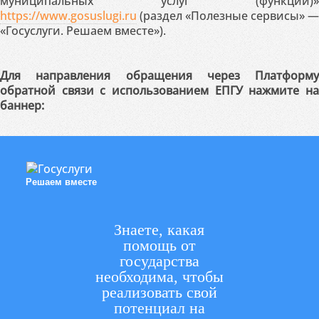
муниципальных услуг (функций)»
https://www.gosuslugi.ru
(раздел «Полезные сервисы» —
«Госуслуги. Решаем вместе»).
Для направления обращения через Платформу
обратной связи с использованием ЕПГУ нажмите на
баннер:
Решаем вместе
Знаете, какая
помощь от
государства
необходима, чтобы
реализовать свой
потенциал на