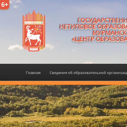
6+
ГОСУДАРСТВЕН
НЕТИПОВОЕ ОБРАЗОВ
МУРМАНСК
«ЦЕНТР ОБРАЗОВ
Главная
Сведения об образовательной организа