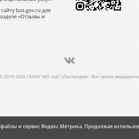
сайту bus.gov.ru для
разделе «Отзывы и
© 2015-2026 ГАНОУ МО «ЦО «Лапландия». Все права защищены
-файлы и сервис Яндекс.Метрика. Продолжая использов