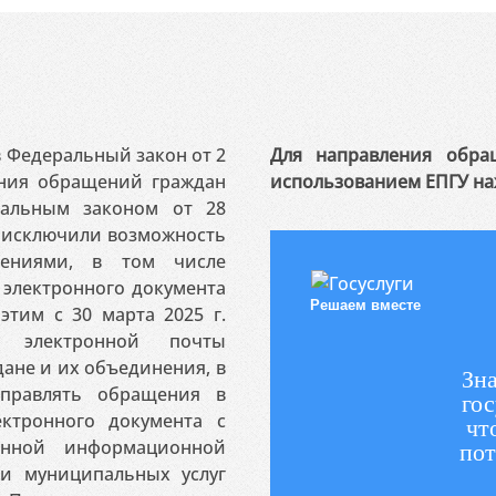
 в Федеральный закон от 2
Для направления обра
ения обращений граждан
использованием ЕПГУ на
ральным законом от 28
я исключили возможность
ениями, в том числе
электронного документа
Решаем вместе
этим с 30 марта 2025 г.
 электронной почты
ане и их объединения, в
Зна
аправлять обращения в
гос
ктронного документа с
чт
венной информационной
пот
 и муниципальных услуг