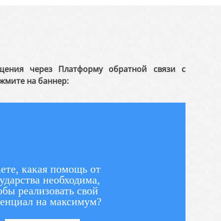
щения через Платформу обратной связи с
жмите на баннер:
ете, какая помощь от
ударства необходима,
обы реализовать свой
енциал на максимум?