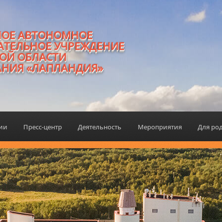
НОЕ АВТОНОМНОЕ
АТЕЛЬНОЕ УЧРЕЖДЕНИЕ
ОЙ ОБЛАСТИ
АНИЯ «ЛАПЛАНДИЯ»
ции
Пресс-центр
Деятельность
Мероприятия
Для ро