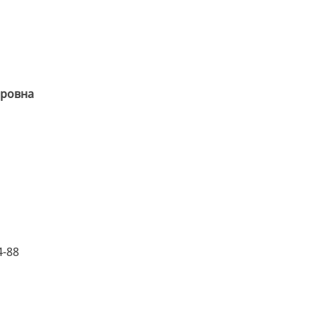
дровна
4-88