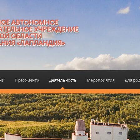
НОЕ АВТОНОМНОЕ
АТЕЛЬНОЕ УЧРЕЖДЕНИЕ
ОЙ ОБЛАСТИ
АНИЯ «ЛАПЛАНДИЯ»
ции
Пресс-центр
Деятельность
Мероприятия
Для ро