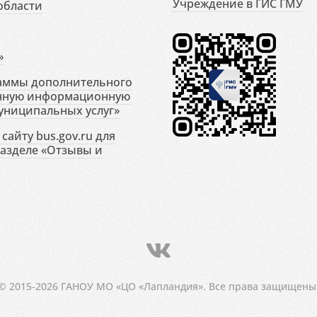
Учреждение в ГИС ГМУ
области
»
раммы дополнительного
енную информационную
униципальных услуг»
сайту bus.gov.ru для
разделе «Отзывы и
© 2015-2026 ГАНОУ МО «ЦО «Лапландия». Все права защищены