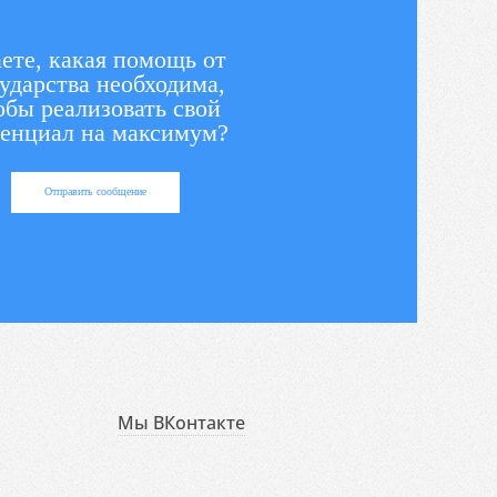
ете, какая помощь от
ударства необходима,
обы реализовать свой
енциал на максимум?
Отправить сообщение
Мы ВКонтакте