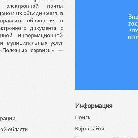
 электронной почты
ане и их объединения, в
Зна
аправлять обращения в
гос
ктронного документа с
чт
венной информационной
пот
 и муниципальных услуг
«Полезные сервисы» —
Информация
Поиск
ерации
Карта сайта
ой области