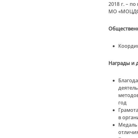
2018 г. – 
МО «МОЦДО
Общественн
Координ
Награды и 
Благод
деятель
методов
год
Грамот
в орган
Медаль
отличия