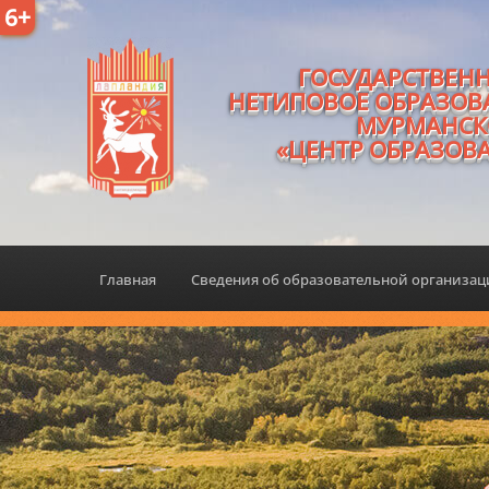
6+
ГОСУДАРСТВЕН
НЕТИПОВОЕ ОБРАЗОВ
МУРМАНСК
«ЦЕНТР ОБРАЗОВ
Главная
Сведения об образовательной организа