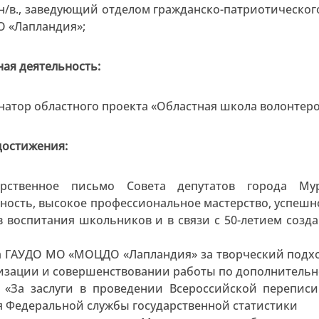
по н/в., заведующий отделом гражданско-патриотическ
 «Лапландия»;
ая деятельность:
атор областного проекта «Областная школа волонтер
достижения:
арственное письмо Совета депутатов города Му
ность, высокое профессиональное мастерство, успешн
 воспитания школьников и в связи с 50-летием созд
а ГАУДО МО «МОЦДО «Лапландия» за творческий подхо
изации и совершенствовании работы по дополнительно
 «За заслуги в проведении Всероссийской переписи
 Федеральной службы государственной статистики