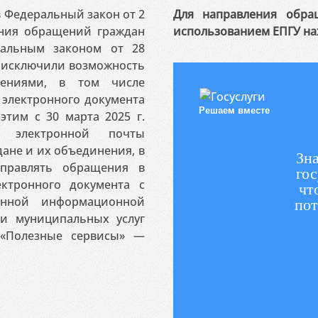
 в Федеральный закон от 2
Для направления обра
ения обращений граждан
использованием ЕПГУ на
ральным законом от 28
я исключили возможность
ениями, в том числе
электронного документа
Решаем вместе
этим с 30 марта 2025 г.
 электронной почты
ане и их объединения, в
Зна
аправлять обращения в
гос
ктронного документа с
чт
венной информационной
пот
 и муниципальных услуг
«Полезные сервисы» —