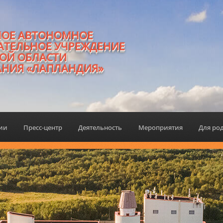
НОЕ АВТОНОМНОЕ
АТЕЛЬНОЕ УЧРЕЖДЕНИЕ
ОЙ ОБЛАСТИ
АНИЯ «ЛАПЛАНДИЯ»
ции
Пресс-центр
Деятельность
Мероприятия
Для ро