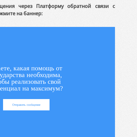
щения через Платформу обратной связи с
жмите на баннер:
ете, какая помощь от
ударства необходима,
обы реализовать свой
енциал на максимум?
Отправить сообщение