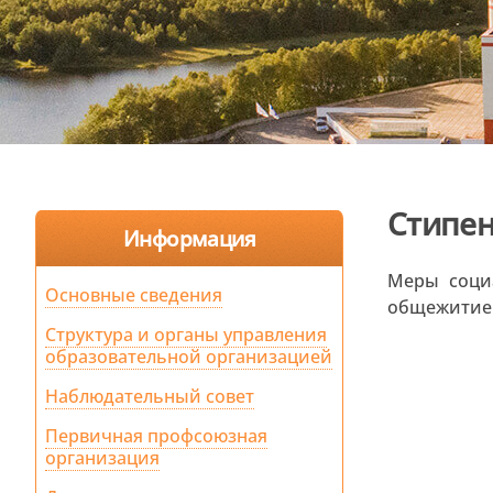
Стипен
Информация
Меры соци
Основные сведения
общежитие 
Структура и органы управления
образовательной организацией
Наблюдательный совет
Первичная профсоюзная
организация