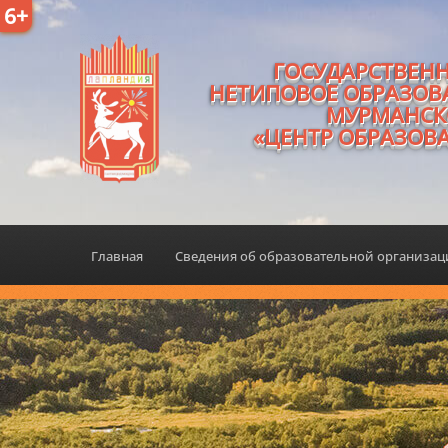
6+
ГОСУДАРСТВЕН
НЕТИПОВОЕ ОБРАЗОВ
МУРМАНСК
«ЦЕНТР ОБРАЗОВ
Главная
Сведения об образовательной организа