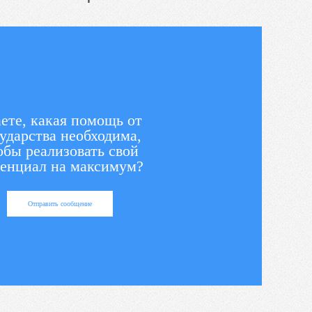
ете, какая помощь от
ударства необходима,
обы реализовать свой
енциал на максимум?
Отправить сообщение