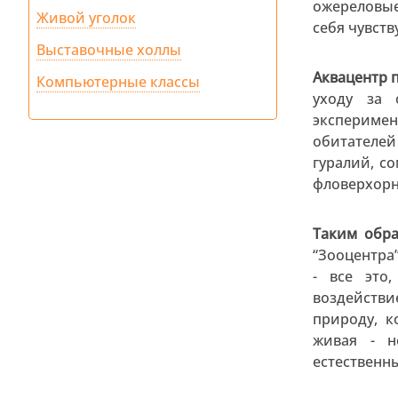
ожереловые
Живой уголок
себя чувств
Выставочные холлы
Аквацентр 
Компьютерные классы
уходу за 
экспериме
обитателей
гуралий, с
фловерхорн
Таким обра
“Зооцентра”
- все это
воздействи
природу, 
живая - н
естественны