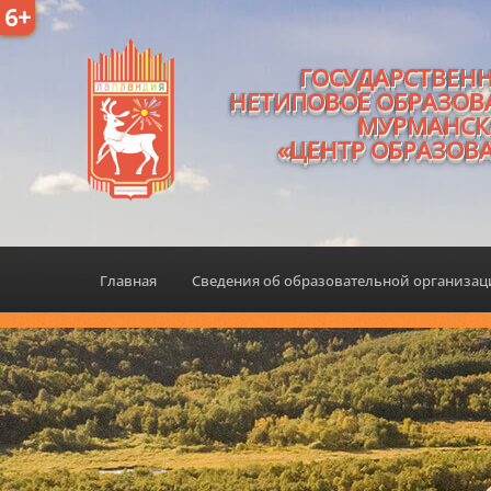
6+
ГОСУДАРСТВЕН
НЕТИПОВОЕ ОБРАЗОВ
МУРМАНСК
«ЦЕНТР ОБРАЗОВ
Главная
Сведения об образовательной организа