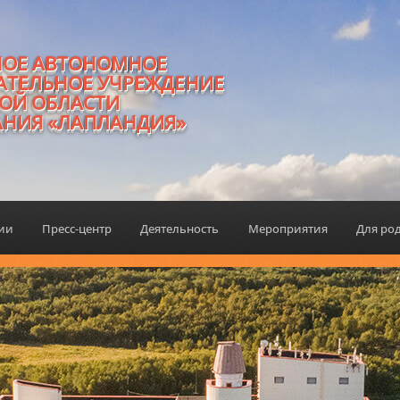
НОЕ АВТОНОМНОЕ
АТЕЛЬНОЕ УЧРЕЖДЕНИЕ
ОЙ ОБЛАСТИ
АНИЯ «ЛАПЛАНДИЯ»
ции
Пресс-центр
Деятельность
Мероприятия
Для ро