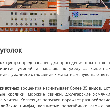
уголок
ок центра
предназначен для проведения опытно-эксп
ривития умений и навыков по уходу за животным
ния, гуманного отношения к животным, чувства ответст
 животных
зооцентра насчитывает более
35
видов. Ест
ые кролики, морские свинки, джунгарские хомячк
е улитки. Коллекция попугаев поражает разнообрази
алийские нимфы, волнистые попугайчики самых ра