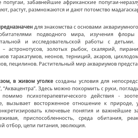
 попугаи, забавнейшие африканские попугаи-неразлу
уют, растут, размножаются и дают потомство мадагаска
предназначен
для знакомства с основами аквариумного
обитателями подводного мира, изучения флоры
нтальной и исследовательской работы с детьми.
 – астронотусов, золотых рыбок, скалярий, пираний
омов таракатумов, неонов, терниций, акаров, цихлодом
ов, пецилинов. Растительный мир аквариумов предста
зом, в живом уголке
созданы условия для непосредс
, “Аквацентра”. Здесь можно покормить с руки, поглад
, помимо психотерапевтического действия - зоо
е, вызывает восторженное отношение к природе, 
конкретизировать ключевые понятия и важнейшие з
еживая, приспособленность, среда обитания, реак
й отбор, цепи питания, эволюция.