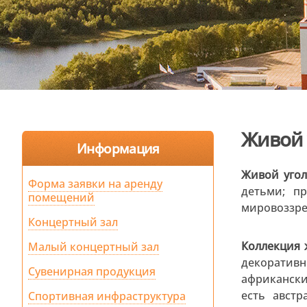
Живой 
Информация
Живой угол
Форма заявки на аренду
детьми; п
помещений
мировоззре
Концертный зал
Коллекция
Малый концертный зал
декоративн
Сувенирная продукция
африкански
есть австр
Спортивная инфраструктура