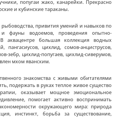
чники, попугаи жако, канарейки. Прекрасно
рские и кубинские тараканы.
 рыбоводства, привития умений и навыков по
 и фауны водоемов, проведения опытно-
 В аквацентре большая коллекция водных
, пангасиусов, цихлид, сомов-анциструсов,
ов-зебр, цихлид-попугаев, цихлид-сиверумов,
влен мхом яванским.
твенного знакомства с живыми обитателями
ить, подержать в руках теплое живое существо
терапии, оказывает мощное эмоциональное
удивление, помогает активно воспринимать
акономерности окружающего мира: природа
ция, инстинкт, борьба за существование,