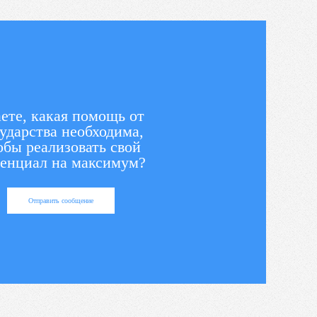
ете, какая помощь от
ударства необходима,
обы реализовать свой
енциал на максимум?
Отправить сообщение