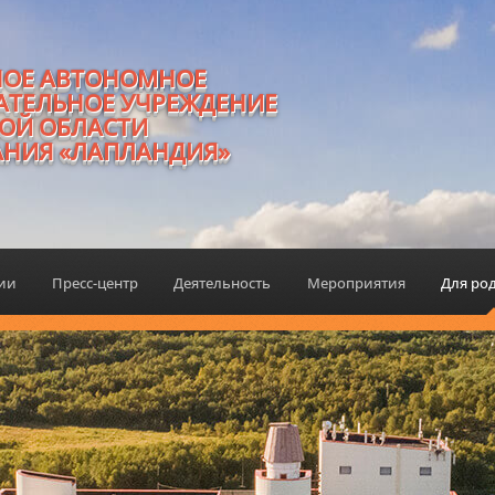
НОЕ АВТОНОМНОЕ
АТЕЛЬНОЕ УЧРЕЖДЕНИЕ
ОЙ ОБЛАСТИ
АНИЯ «ЛАПЛАНДИЯ»
ции
Пресс-центр
Деятельность
Мероприятия
Для ро