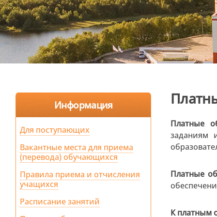
Платны
Информация
Платные о
Для поступающих
заданиям 
образовате
Вакантные места для приема
(перевода) обучающихся
Платные об
Правила приема и отчисления
учащихся
обеспечени
Расписание занятий
К платным 