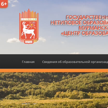
6+
ГОСУДАРСТВЕН
НЕТИПОВОЕ ОБРАЗОВ
МУРМАНСК
«ЦЕНТР ОБРАЗОВ
Главная
Сведения об образовательной организа