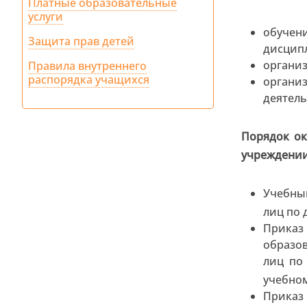
Платные образовательные
услуги
обучен
Защита прав детей
дисципл
организ
Правила внутреннего
распорядка учащихся
организ
деятель
Порядок ок
учреждени
Учебный
лиц по 
Приказ
образо
лиц по
учебно
Приказ