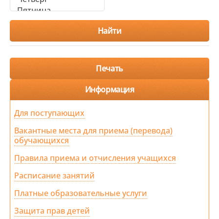
Информация
Для поступающих
Вакантные места для приема (перевода)
обучающихся
Правила приема и отчисления учащихся
Расписание занятий
Платные образовательные услуги
Защита прав детей