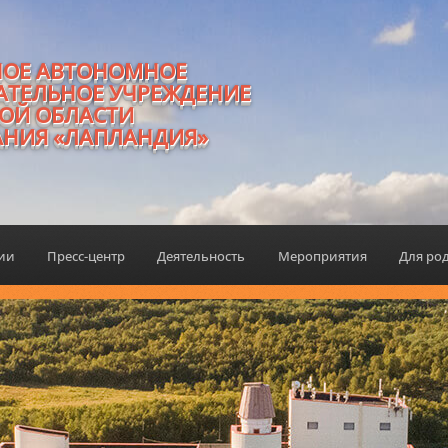
НОЕ АВТОНОМНОЕ
АТЕЛЬНОЕ УЧРЕЖДЕНИЕ
ОЙ ОБЛАСТИ
АНИЯ «ЛАПЛАНДИЯ»
ции
Пресс-центр
Деятельность
Мероприятия
Для ро