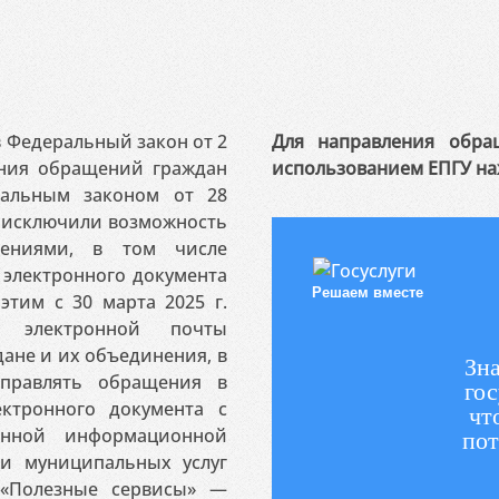
 в Федеральный закон от 2
Для направления обра
ения обращений граждан
использованием ЕПГУ на
ральным законом от 28
я исключили возможность
ениями, в том числе
электронного документа
Решаем вместе
этим с 30 марта 2025 г.
 электронной почты
ане и их объединения, в
Зна
аправлять обращения в
гос
ктронного документа с
чт
венной информационной
пот
 и муниципальных услуг
«Полезные сервисы» —