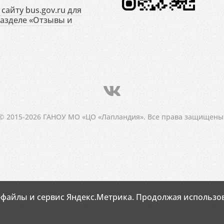
сайту bus.gov.ru для
разделе «Отзывы и
© 2015-2026 ГАНОУ МО «ЦО «Лапландия». Все права защищены
-файлы и сервис Яндекс.Метрика. Продолжая использов