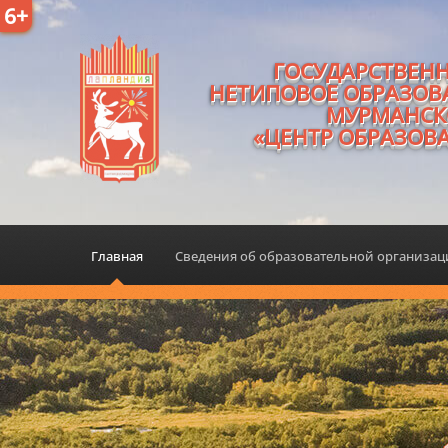
6+
ГОСУДАРСТВЕН
НЕТИПОВОЕ ОБРАЗОВ
МУРМАНСК
«ЦЕНТР ОБРАЗОВ
Главная
Сведения об образовательной организа