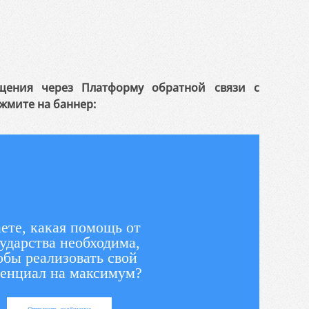
щения через Платформу обратной связи с
жмите на баннер:
ете, какая помощь от
ударства необходима,
обы реализовать свой
енциал на максимум?