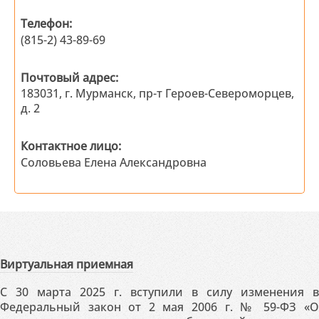
категории не менее 3 лет либо других
проверять работоспособность
должностях, замещаемых специалистами со
программного обеспечения на основе
Телефон:
средним профессиональным образованием,
разработанных тестовых наборов
(815-2) 43-89-69
не менее 5 лет.
данных;
оценивать соответствие программного
Почтовый адрес:
обеспечения требуемым
183031, г. Мурманск, пр-т Героев-Североморцев,
характеристикам;
д. 2
осуществлять сбор и анализ полученных
результатов проверки
работоспособности программного
Контактное лицо:
обеспечения, корректировку
Соловьева Елена Александровна
разработанных программ,
сопровождение внедренных программ и
баз данных;
анализировать программный код на
соответствие требованиям по
читаемости и производительности;
вносить изменения в программный код и
Виртуальная приемная
проверять его работоспособность;
воспроизводить дефекты,
С 30 марта 2025 г. вступили в силу изменения в
зафиксированные в базе данных
Федеральный закон от 2 мая 2006 г. № 59-ФЗ «О