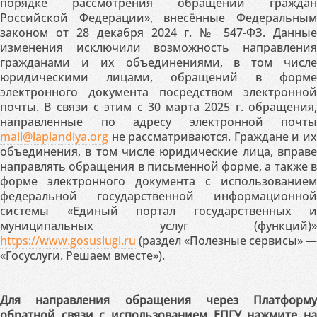
дефектов;
порядке рассмотрения обращений граждан
устанавливать причины возникновения
Российской Федерации», внесённые Федеральным
дефектов;
законом от 28 декабря 2024 г. № 547-ФЗ. Данные
определять возможность использования
изменения исключили возможность направления
готовых программных продуктов,
гражданами и их объединениями, в том числе
разрабатывать инструкции по работе с
юридическими лицами, обращений в форме
программами, оформлять техническую
электронного документа посредством электронной
документацию и т.д.
почты. В связи с этим с 30 марта 2025 г. обращения,
направленные по адресу электронной почты
mail@laplandiya.org
не рассматриваются. Граждане и их
объединения, в том числе юридические лица, вправе
направлять обращения в письменной форме, а также в
форме электронного документа с использованием
федеральной государственной информационной
системы «Единый портал государственных и
муниципальных услуг (функций)»
https://www.gosuslugi.ru
(раздел «Полезные сервисы» —
«Госуслуги. Решаем вместе»).
Для направления обращения через Платформу
обратной связи с использованием ЕПГУ нажмите на