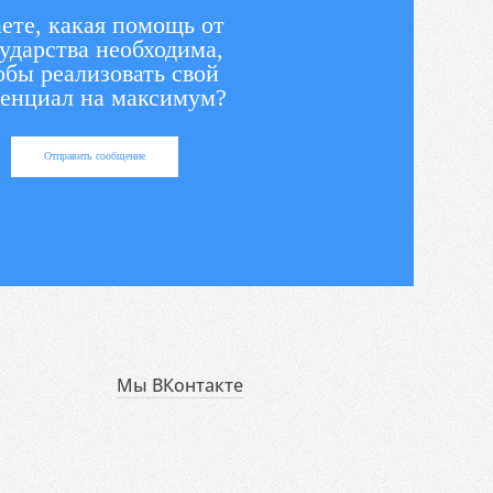
ете, какая помощь от
ударства необходима,
обы реализовать свой
енциал на максимум?
Отправить сообщение
Мы ВКонтакте