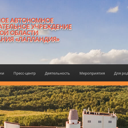
НОЕ АВТОНОМНОЕ
АТЕЛЬНОЕ УЧРЕЖДЕНИЕ
ОЙ ОБЛАСТИ
АНИЯ «ЛАПЛАНДИЯ»
ции
Пресс-центр
Деятельность
Мероприятия
Для ро