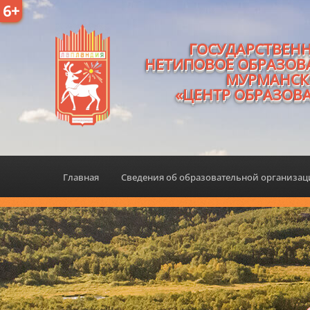
6+
ГОСУДАРСТВЕН
НЕТИПОВОЕ ОБРАЗОВ
МУРМАНСК
«ЦЕНТР ОБРАЗОВ
Главная
Сведения об образовательной организа