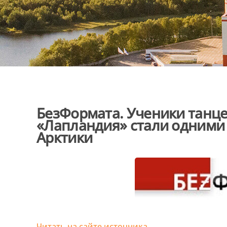
БезФормата. Ученики танце
«Лапландия» стали одними 
Арктики
Читать на сайте источника