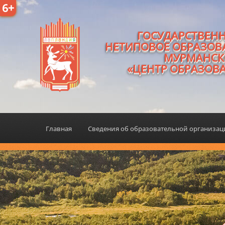
6+
ГОСУДАРСТВЕН
НЕТИПОВОЕ ОБРАЗОВ
МУРМАНСК
«ЦЕНТР ОБРАЗОВ
Главная
Сведения об образовательной организа