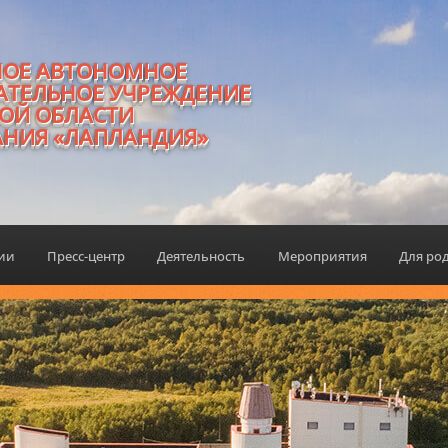
НОЕ АВТОНОМНОЕ
АТЕЛЬНОЕ УЧРЕЖДЕНИЕ
ОЙ ОБЛАСТИ
АНИЯ «ЛАПЛАНДИЯ»
ции
Пресс-центр
Деятельность
Мероприятия
Для ро