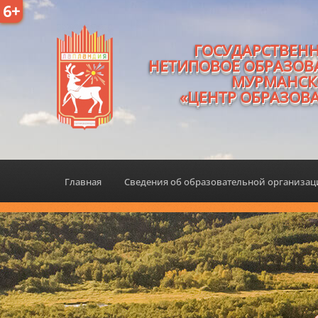
6+
ГОСУДАРСТВЕН
НЕТИПОВОЕ ОБРАЗОВ
МУРМАНСК
«ЦЕНТР ОБРАЗОВ
Главная
Сведения об образовательной организа