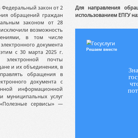
 в Федеральный закон от 2
Для направления обра
ения обращений граждан
использованием ЕПГУ на
ральным законом от 28
я исключили возможность
ениями, в том числе
электронного документа
Решаем вместе
этим с 30 марта 2025 г.
 электронной почты
ане и их объединения, в
Зна
аправлять обращения в
гос
ктронного документа с
чт
венной информационной
пот
 и муниципальных услуг
«Полезные сервисы» —