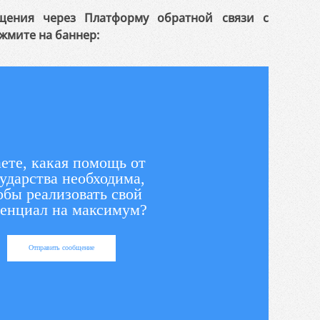
щения через Платформу обратной связи с
жмите на баннер:
ете, какая помощь от
ударства необходима,
обы реализовать свой
енциал на максимум?
Отправить сообщение