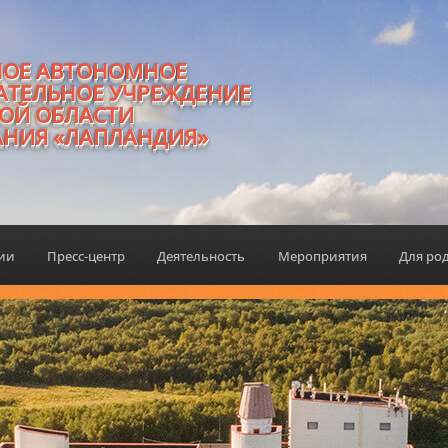
НОЕ АВТОНОМНОЕ
АТЕЛЬНОЕ УЧРЕЖДЕНИЕ
ОЙ ОБЛАСТИ
АНИЯ «ЛАПЛАНДИЯ»
ции
Пресс-центр
Деятельность
Мероприятия
Для ро