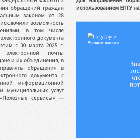
 в Федеральный закон от 2
Для направления обра
ения обращений граждан
использованием ЕПГУ на
ральным законом от 28
я исключили возможность
ениями, в том числе
электронного документа
Решаем вместе
этим с 30 марта 2025 г.
 электронной почты
ане и их объединения, в
Зна
аправлять обращения в
гос
ктронного документа с
чт
венной информационной
пот
 и муниципальных услуг
«Полезные сервисы» —