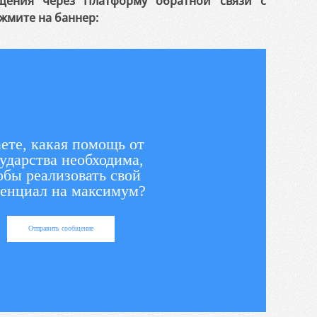
щения через Платформу обратной связи с
жмите на баннер:
ете, какая помощь от
ударства необходима,
обы реализовать свой
енциал на максимум?
Отправить сообщение