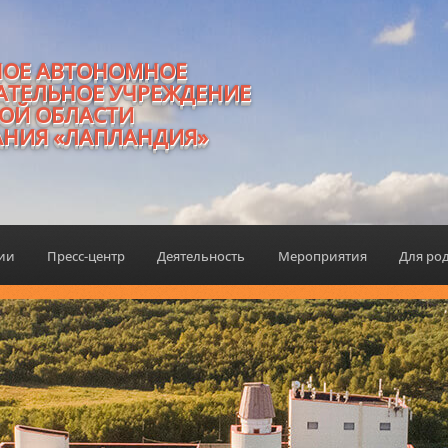
НОЕ АВТОНОМНОЕ
АТЕЛЬНОЕ УЧРЕЖДЕНИЕ
ОЙ ОБЛАСТИ
АНИЯ «ЛАПЛАНДИЯ»
ции
Пресс-центр
Деятельность
Мероприятия
Для ро