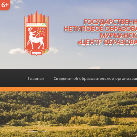
6+
ГОСУДАРСТВЕН
НЕТИПОВОЕ ОБРАЗОВ
МУРМАНСК
«ЦЕНТР ОБРАЗОВ
Главная
Сведения об образовательной организа