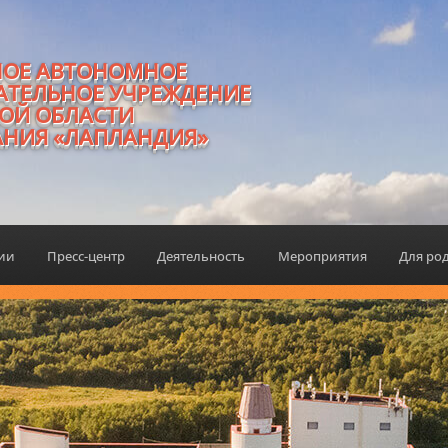
НОЕ АВТОНОМНОЕ
АТЕЛЬНОЕ УЧРЕЖДЕНИЕ
ОЙ ОБЛАСТИ
АНИЯ «ЛАПЛАНДИЯ»
ции
Пресс-центр
Деятельность
Мероприятия
Для ро