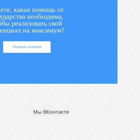
ете, какая помощь от
ударства необходима,
обы реализовать свой
енциал на максимум?
Отправить сообщение
Мы ВКонтакте