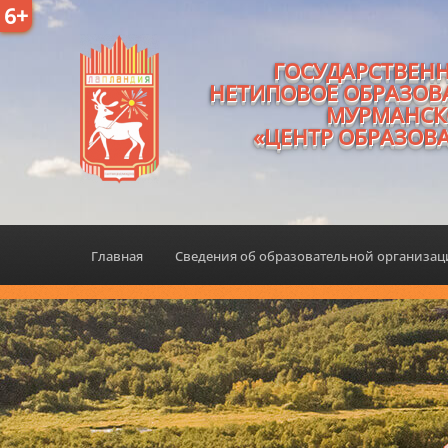
6+
ГОСУДАРСТВЕН
НЕТИПОВОЕ ОБРАЗОВ
МУРМАНСК
«ЦЕНТР ОБРАЗОВ
Главная
Сведения об образовательной организа