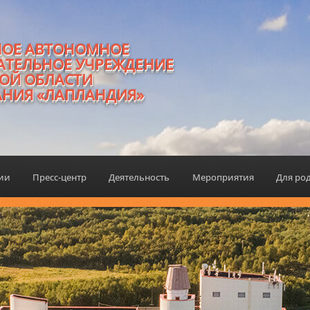
НОЕ АВТОНОМНОЕ
АТЕЛЬНОЕ УЧРЕЖДЕНИЕ
ОЙ ОБЛАСТИ
АНИЯ «ЛАПЛАНДИЯ»
ции
Пресс-центр
Деятельность
Мероприятия
Для ро