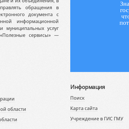
ане и их объединения, в
Зна
аправлять обращения в
гос
ктронного документа с
чт
венной информационной
пот
 и муниципальных услуг
«Полезные сервисы» —
Информация
Поиск
ерации
Карта сайта
ой области
Учреждение в ГИС ГМУ
области