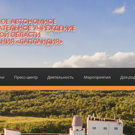
НОЕ АВТОНОМНОЕ
АТЕЛЬНОЕ УЧРЕЖДЕНИЕ
ОЙ ОБЛАСТИ
АНИЯ «ЛАПЛАНДИЯ»
ции
Пресс-центр
Деятельность
Мероприятия
Для ро