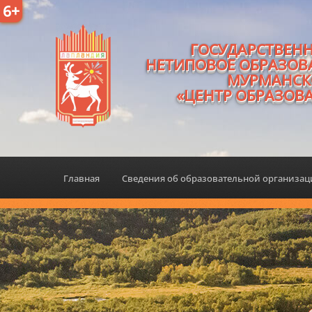
6+
ГОСУДАРСТВЕН
НЕТИПОВОЕ ОБРАЗОВ
МУРМАНСК
«ЦЕНТР ОБРАЗОВ
Главная
Сведения об образовательной организа