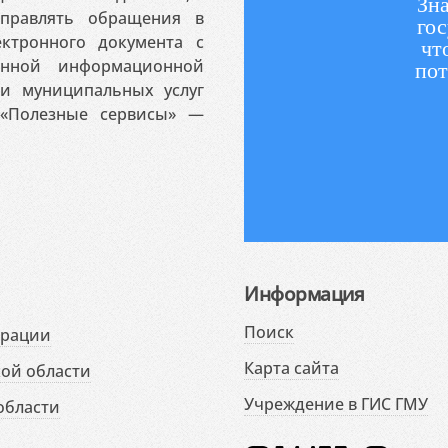
Зна
аправлять обращения в
гос
ктронного документа с
чт
венной информационной
пот
 и муниципальных услуг
«Полезные сервисы» —
Информация
Поиск
ерации
Карта сайта
ой области
Учреждение в ГИС ГМУ
области