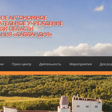
НОЕ АВТОНОМНОЕ
АТЕЛЬНОЕ УЧРЕЖДЕНИЕ
ОЙ ОБЛАСТИ
АНИЯ «ЛАПЛАНДИЯ»
ции
Пресс-центр
Деятельность
Мероприятия
Для ро