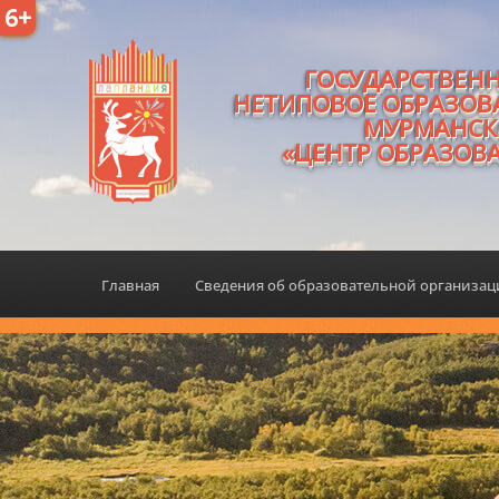
6+
ГОСУДАРСТВЕН
НЕТИПОВОЕ ОБРАЗОВ
МУРМАНСК
«ЦЕНТР ОБРАЗОВ
Главная
Сведения об образовательной организа