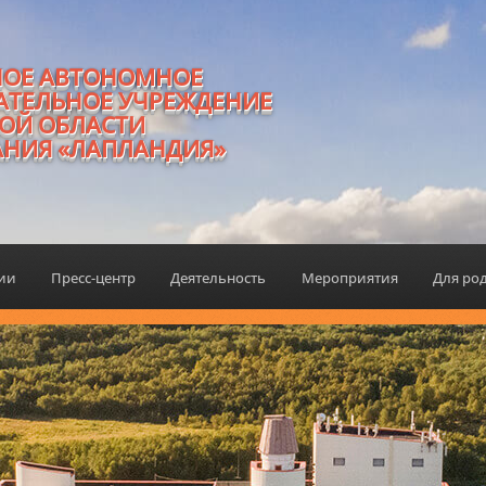
НОЕ АВТОНОМНОЕ
АТЕЛЬНОЕ УЧРЕЖДЕНИЕ
ОЙ ОБЛАСТИ
АНИЯ «ЛАПЛАНДИЯ»
ции
Пресс-центр
Деятельность
Мероприятия
Для ро