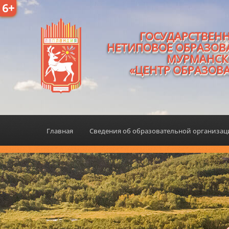
6+
ГОСУДАРСТВЕН
НЕТИПОВОЕ ОБРАЗОВ
МУРМАНСК
«ЦЕНТР ОБРАЗОВ
Главная
Сведения об образовательной организа