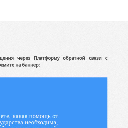
щения через Платформу обратной связи с
жмите на баннер:
ете, какая помощь от
ударства необходима,