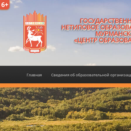
6+
ГОСУДАРСТВЕН
НЕТИПОВОЕ ОБРАЗОВ
МУРМАНСК
«ЦЕНТР ОБРАЗОВ
Главная
Сведения об образовательной организа