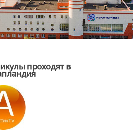
икулы проходят в
апландия