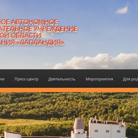
НОЕ АВТОНОМНОЕ
АТЕЛЬНОЕ УЧРЕЖДЕНИЕ
ОЙ ОБЛАСТИ
АНИЯ «ЛАПЛАНДИЯ»
ции
Пресс-центр
Деятельность
Мероприятия
Для ро