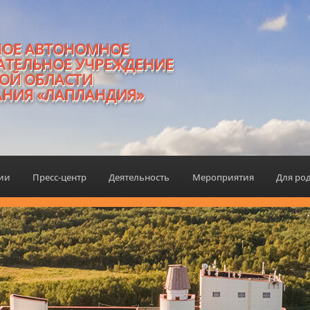
НОЕ АВТОНОМНОЕ
АТЕЛЬНОЕ УЧРЕЖДЕНИЕ
ОЙ ОБЛАСТИ
АНИЯ «ЛАПЛАНДИЯ»
ции
Пресс-центр
Деятельность
Мероприятия
Для ро