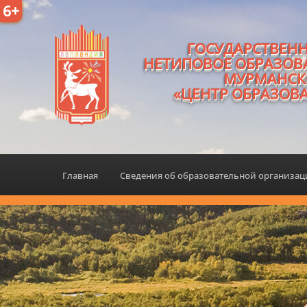
6+
ГОСУДАРСТВЕН
НЕТИПОВОЕ ОБРАЗОВ
МУРМАНСК
«ЦЕНТР ОБРАЗОВ
Главная
Сведения об образовательной организа