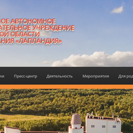
НОЕ АВТОНОМНОЕ
АТЕЛЬНОЕ УЧРЕЖДЕНИЕ
ОЙ ОБЛАСТИ
АНИЯ «ЛАПЛАНДИЯ»
ции
Пресс-центр
Деятельность
Мероприятия
Для ро