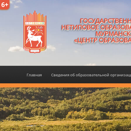
6+
ГОСУДАРСТВЕН
НЕТИПОВОЕ ОБРАЗОВ
МУРМАНСК
«ЦЕНТР ОБРАЗОВ
Главная
Сведения об образовательной организа