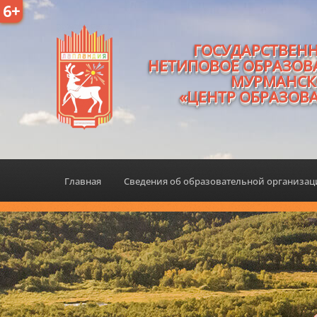
6+
ГОСУДАРСТВЕН
НЕТИПОВОЕ ОБРАЗОВ
МУРМАНСК
«ЦЕНТР ОБРАЗОВ
Главная
Сведения об образовательной организа