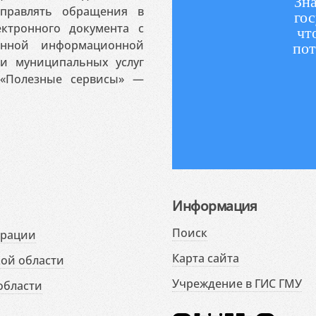
Зна
аправлять обращения в
гос
ктронного документа с
чт
венной информационной
пот
 и муниципальных услуг
«Полезные сервисы» —
Информация
Поиск
ерации
Карта сайта
ой области
Учреждение в ГИС ГМУ
области