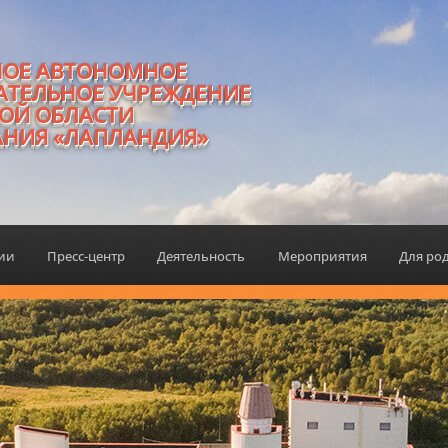
НОЕ АВТОНОМНОЕ
АТЕЛЬНОЕ УЧРЕЖДЕНИЕ
ОЙ ОБЛАСТИ
АНИЯ «ЛАПЛАНДИЯ»
ции
Пресс-центр
Деятельность
Мероприятия
Для ро