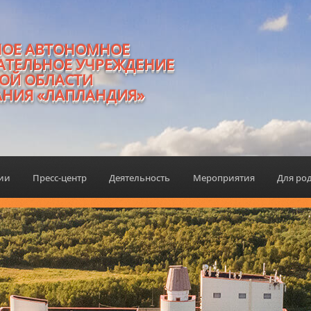
НОЕ АВТОНОМНОЕ
АТЕЛЬНОЕ УЧРЕЖДЕНИЕ
ОЙ ОБЛАСТИ
АНИЯ «ЛАПЛАНДИЯ»
ции
Пресс-центр
Деятельность
Мероприятия
Для ро