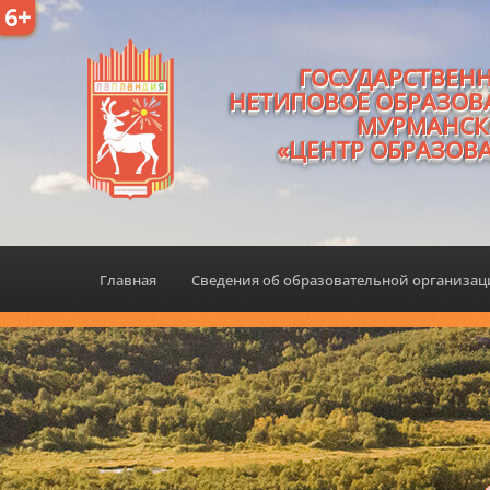
6+
ГОСУДАРСТВЕН
НЕТИПОВОЕ ОБРАЗОВ
МУРМАНСК
«ЦЕНТР ОБРАЗОВ
Главная
Сведения об образовательной организа