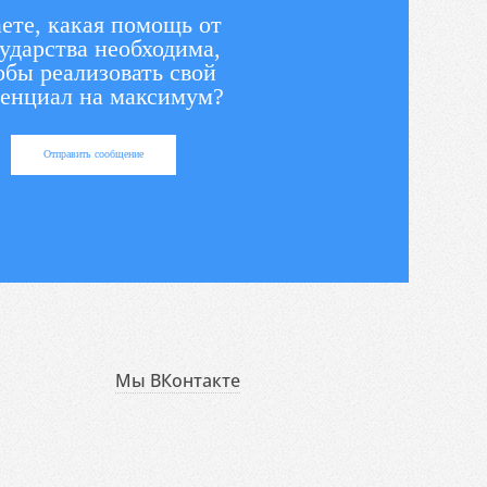
ете, какая помощь от
ударства необходима,
обы реализовать свой
енциал на максимум?
Отправить сообщение
Мы ВКонтакте