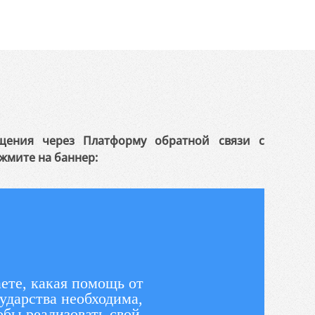
щения через Платформу обратной связи с
жмите на баннер:
ете, какая помощь от
ударства необходима,
обы реализовать свой