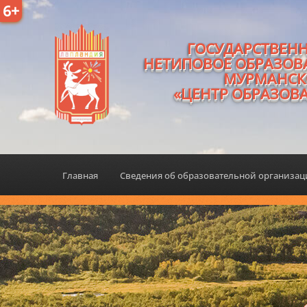
6+
ГОСУДАРСТВЕН
НЕТИПОВОЕ ОБРАЗОВ
МУРМАНСК
«ЦЕНТР ОБРАЗОВ
Главная
Сведения об образовательной организа