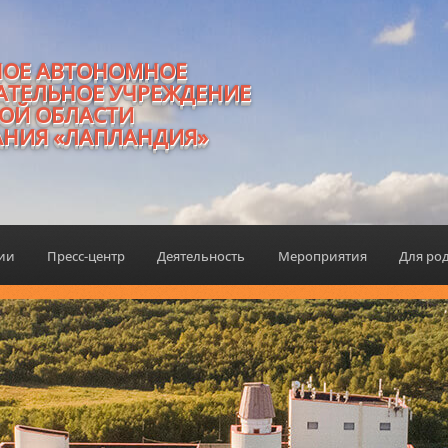
НОЕ АВТОНОМНОЕ
АТЕЛЬНОЕ УЧРЕЖДЕНИЕ
ОЙ ОБЛАСТИ
АНИЯ «ЛАПЛАНДИЯ»
ции
Пресс-центр
Деятельность
Мероприятия
Для ро