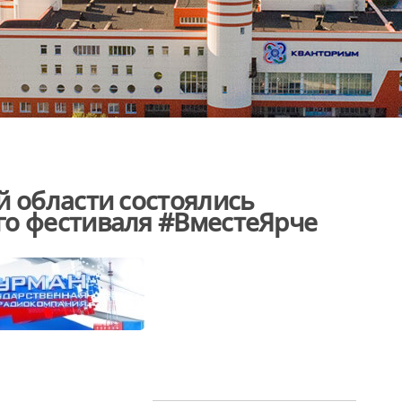
й области состоялись
го фестиваля #ВместеЯрче