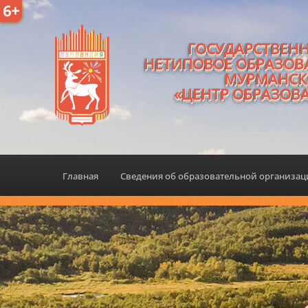
6+
ГОСУДАРСТВЕН
НЕТИПОВОЕ ОБРАЗОВ
МУРМАНСК
«ЦЕНТР ОБРАЗОВ
Главная
Сведения об образовательной организа