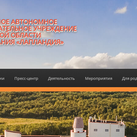
НОЕ АВТОНОМНОЕ
АТЕЛЬНОЕ УЧРЕЖДЕНИЕ
ОЙ ОБЛАСТИ
АНИЯ «ЛАПЛАНДИЯ»
ции
Пресс-центр
Деятельность
Мероприятия
Для ро