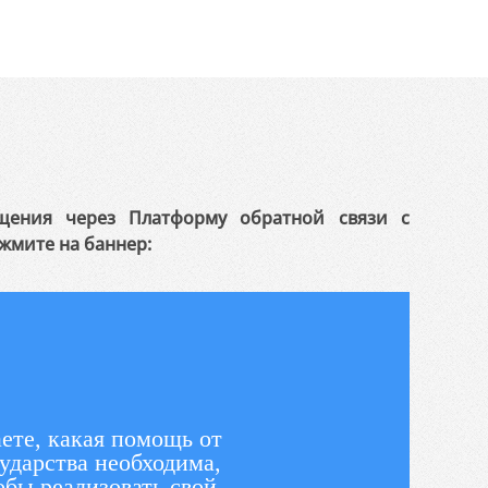
щения через Платформу обратной связи с
жмите на баннер:
ете, какая помощь от
ударства необходима,
обы реализовать свой