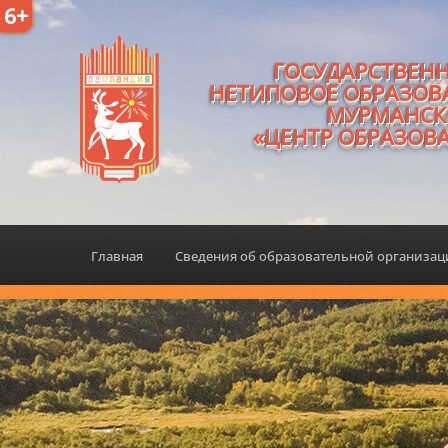
6+
ГОСУДАРСТВЕН
НЕТИПОВОЕ ОБРАЗОВ
МУРМАНСК
«ЦЕНТР ОБРАЗОВ
Главная
Сведения об образовательной организа