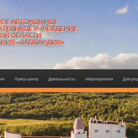
НОЕ АВТОНОМНОЕ
АТЕЛЬНОЕ УЧРЕЖДЕНИЕ
ОЙ ОБЛАСТИ
АНИЯ «ЛАПЛАНДИЯ»
ции
Пресс-центр
Деятельность
Мероприятия
Для ро