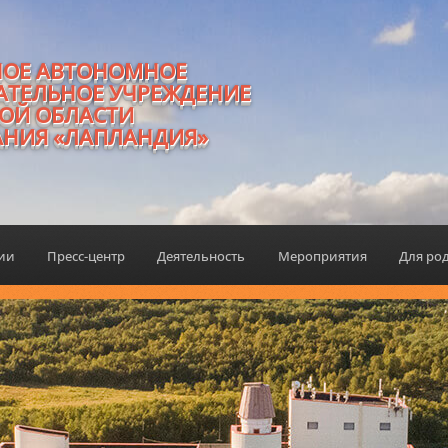
НОЕ АВТОНОМНОЕ
АТЕЛЬНОЕ УЧРЕЖДЕНИЕ
ОЙ ОБЛАСТИ
АНИЯ «ЛАПЛАНДИЯ»
ции
Пресс-центр
Деятельность
Мероприятия
Для ро