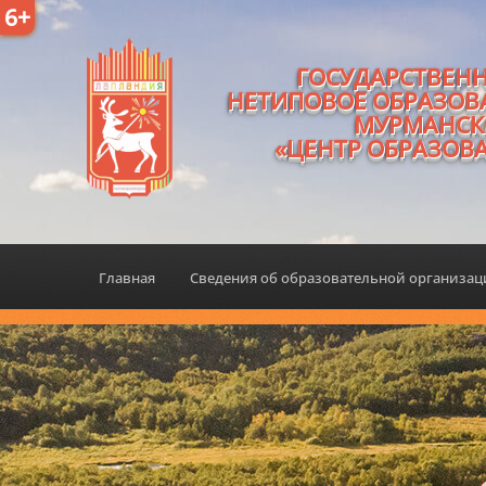
6+
ГОСУДАРСТВЕН
НЕТИПОВОЕ ОБРАЗОВ
МУРМАНСК
«ЦЕНТР ОБРАЗОВ
Главная
Сведения об образовательной организа