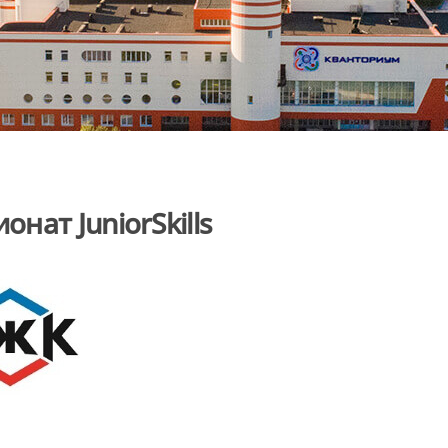
ат JuniorSkills