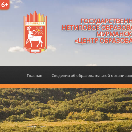
6+
ГОСУДАРСТВЕН
НЕТИПОВОЕ ОБРАЗОВ
МУРМАНСК
«ЦЕНТР ОБРАЗОВ
Главная
Сведения об образовательной организа