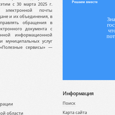
Решаем вместе
этим с 30 марта 2025 г.
 электронной почты
ане и их объединения, в
Зна
аправлять обращения в
гос
ктронного документа с
чт
венной информационной
пот
 и муниципальных услуг
«Полезные сервисы» —
Информация
Поиск
ерации
Карта сайта
ой области