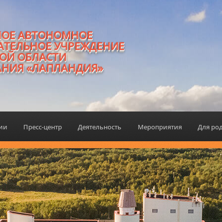
НОЕ АВТОНОМНОЕ
АТЕЛЬНОЕ УЧРЕЖДЕНИЕ
ОЙ ОБЛАСТИ
АНИЯ «ЛАПЛАНДИЯ»
ции
Пресс-центр
Деятельность
Мероприятия
Для ро