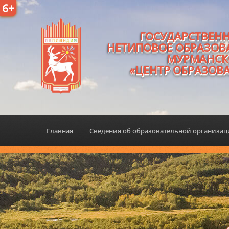
6+
ГОСУДАРСТВЕН
НЕТИПОВОЕ ОБРАЗОВ
МУРМАНСК
«ЦЕНТР ОБРАЗОВ
Главная
Сведения об образовательной организа