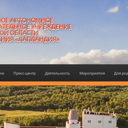
НОЕ АВТОНОМНОЕ
АТЕЛЬНОЕ УЧРЕЖДЕНИЕ
ОЙ ОБЛАСТИ
АНИЯ «ЛАПЛАНДИЯ»
ции
Пресс-центр
Деятельность
Мероприятия
Для ро