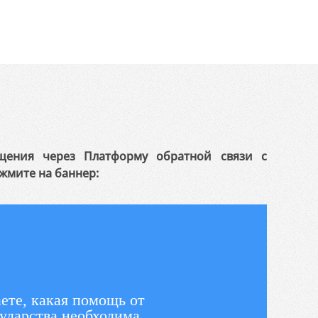
щения через Платформу обратной связи с
жмите на баннер:
ете, какая помощь от
ударства необходима,