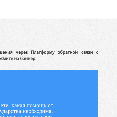
щения через Платформу обратной связи с
жмите на баннер:
ете, какая помощь от
ударства необходима,
обы реализовать свой