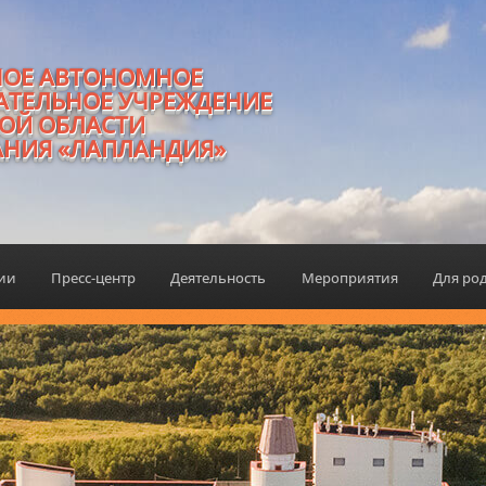
НОЕ АВТОНОМНОЕ
АТЕЛЬНОЕ УЧРЕЖДЕНИЕ
ОЙ ОБЛАСТИ
АНИЯ «ЛАПЛАНДИЯ»
ции
Пресс-центр
Деятельность
Мероприятия
Для ро