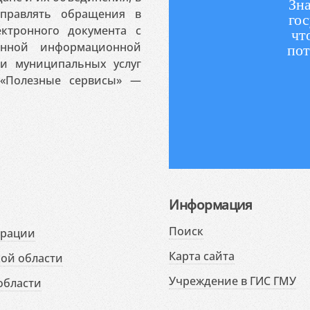
Зна
аправлять обращения в
гос
ктронного документа с
чт
венной информационной
пот
 и муниципальных услуг
«Полезные сервисы» —
Информация
Поиск
ерации
Карта сайта
ой области
Учреждение в ГИС ГМУ
области