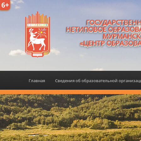
6+
ГОСУДАРСТВЕН
НЕТИПОВОЕ ОБРАЗОВ
МУРМАНСК
«ЦЕНТР ОБРАЗОВ
Главная
Сведения об образовательной организа