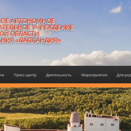
НОЕ АВТОНОМНОЕ
АТЕЛЬНОЕ УЧРЕЖДЕНИЕ
ОЙ ОБЛАСТИ
АНИЯ «ЛАПЛАНДИЯ»
ции
Пресс-центр
Деятельность
Мероприятия
Для ро