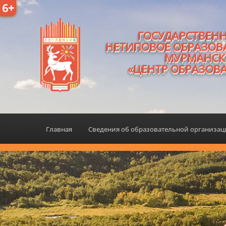
6+
ГОСУДАРСТВЕН
НЕТИПОВОЕ ОБРАЗОВ
МУРМАНСК
«ЦЕНТР ОБРАЗОВ
Главная
Сведения об образовательной организа