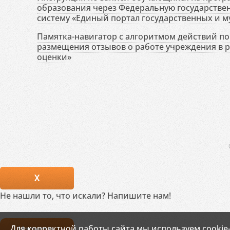
образования через Федеральную государств
систему «Единый портал государственных и м
Памятка-навигатор с алгоритмом действий по 
размещения отзывов о работе учреждения в 
оценки»
X
Не нашли то, что искали? Напишите нам!
Для корректной работы сайта мы используем cookie
Написать