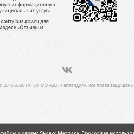
енную информационную
униципальных услуг»
сайту bus.gov.ru для
разделе «Отзывы и
© 2015-2026 ГАНОУ МО «ЦО «Лапландия». Все права защищены
-файлы и сервис Яндекс.Метрика. Продолжая использов