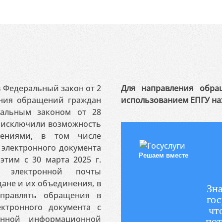
 в Федеральный закон от 2
Для направления обра
ения обращений граждан
использованием ЕПГУ на
ральным законом от 28
я исключили возможность
ениями, в том числе
электронного документа
Решаем вместе
этим с 30 марта 2025 г.
 электронной почты
ане и их объединения, в
Зна
аправлять обращения в
гос
ктронного документа с
чт
венной информационной
пот