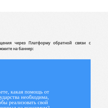
щения через Платформу обратной связи с
жмите на баннер:
ете, какая помощь от
ударства необходима,
обы реализовать свой
енциал на максимум?