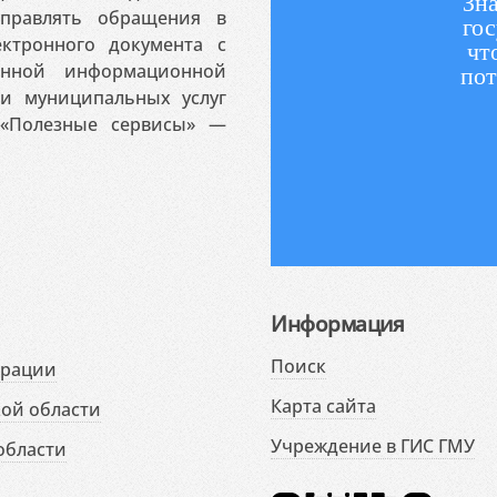
Зна
аправлять обращения в
гос
ктронного документа с
чт
венной информационной
пот
 и муниципальных услуг
«Полезные сервисы» —
Информация
Поиск
ерации
Карта сайта
ой области
Учреждение в ГИС ГМУ
области