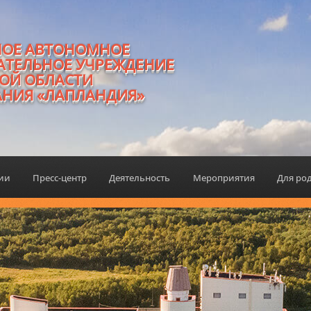
НОЕ АВТОНОМНОЕ
АТЕЛЬНОЕ УЧРЕЖДЕНИЕ
ОЙ ОБЛАСТИ
АНИЯ «ЛАПЛАНДИЯ»
ции
Пресс-центр
Деятельность
Мероприятия
Для ро