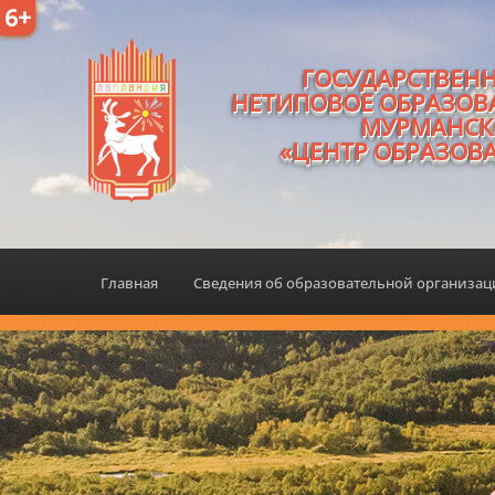
6+
ГОСУДАРСТВЕН
НЕТИПОВОЕ ОБРАЗОВ
МУРМАНСК
«ЦЕНТР ОБРАЗОВ
Главная
Сведения об образовательной организа