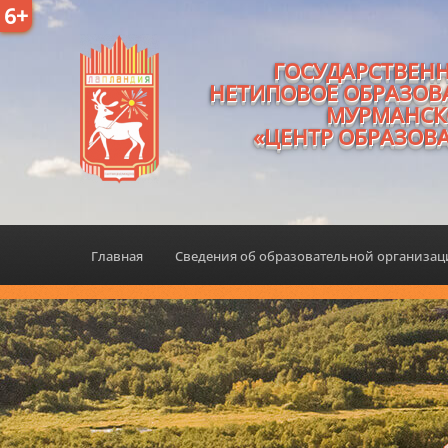
6+
ГОСУДАРСТВЕН
НЕТИПОВОЕ ОБРАЗОВ
МУРМАНСК
«ЦЕНТР ОБРАЗОВ
Главная
Сведения об образовательной организа