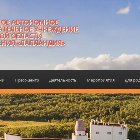
НОЕ АВТОНОМНОЕ
АТЕЛЬНОЕ УЧРЕЖДЕНИЕ
ОЙ ОБЛАСТИ
АНИЯ «ЛАПЛАНДИЯ»
ции
Пресс-центр
Деятельность
Мероприятия
Для ро