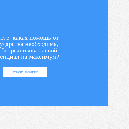
ете, какая помощь от
ударства необходима,
обы реализовать свой
енциал на максимум?
Отправить сообщение