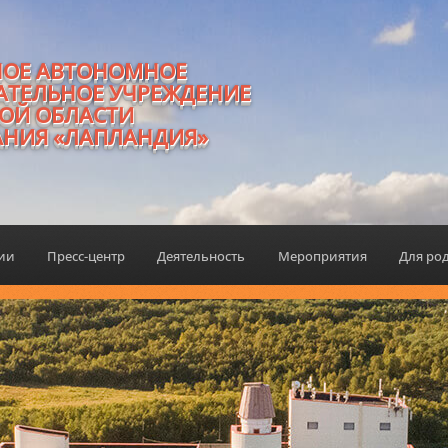
НОЕ АВТОНОМНОЕ
АТЕЛЬНОЕ УЧРЕЖДЕНИЕ
ОЙ ОБЛАСТИ
АНИЯ «ЛАПЛАНДИЯ»
ции
Пресс-центр
Деятельность
Мероприятия
Для ро