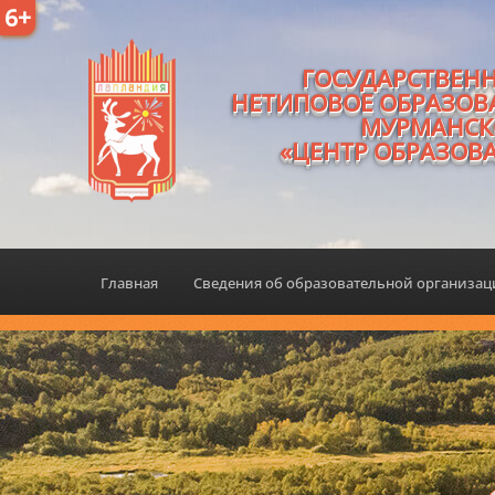
6+
ГОСУДАРСТВЕН
НЕТИПОВОЕ ОБРАЗОВ
МУРМАНСК
«ЦЕНТР ОБРАЗОВ
Главная
Сведения об образовательной организа