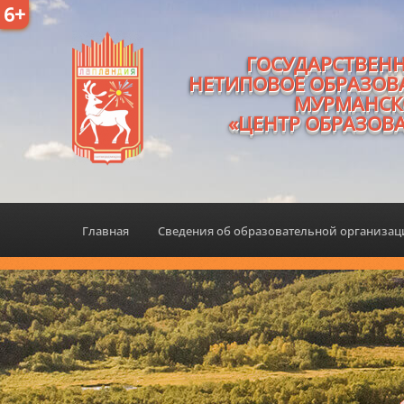
6+
ГОСУДАРСТВЕН
НЕТИПОВОЕ ОБРАЗОВ
МУРМАНСК
«ЦЕНТР ОБРАЗОВ
Главная
Сведения об образовательной организа