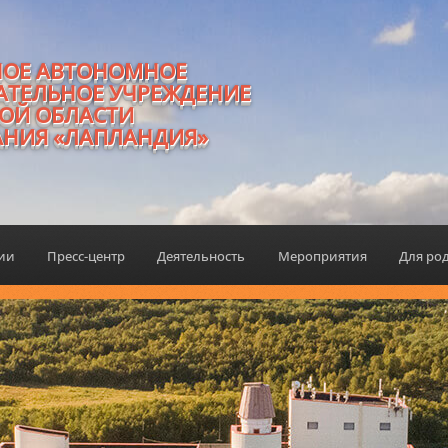
НОЕ АВТОНОМНОЕ
АТЕЛЬНОЕ УЧРЕЖДЕНИЕ
ОЙ ОБЛАСТИ
АНИЯ «ЛАПЛАНДИЯ»
ции
Пресс-центр
Деятельность
Мероприятия
Для ро