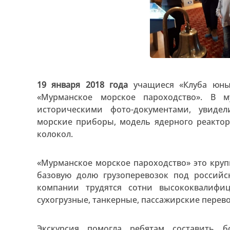
19 января 2018 года
учащиеся «Клуба юны
«Мурманское морское пароходство». В 
историческими фото-документами, увиде
морские приборы, модель ядерного реактор
колокол.
«Мурманское морское пароходство» это кру
базовую долю грузоперевозок под российс
компании трудятся сотни высококвалифи
сухогрузные, танкерные, пассажирские перево
Экскурсия помогла ребятам составить б