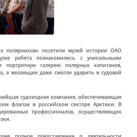
х полярников» посетили музей истории ОАО
музее ребята познакомились с уникальными
ли портретную галерею полярных капитанов,
а, а желающие даже смогли ударить в судовой
пнейшая судоходная компания, обеспечивающая
ким флагом в российском секторе Арктики. В
цированных профессионалов, осуществляющих
зки.
олее полное представление о деятельности