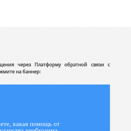
щения через Платформу обратной связи с
жмите на баннер:
ете, какая помощь от
ударства необходима,