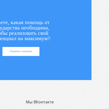
ете, какая помощь от
ударства необходима,
обы реализовать свой
енциал на максимум?
Отправить сообщение
Мы ВКонтакте