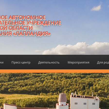
НОЕ АВТОНОМНОЕ
АТЕЛЬНОЕ УЧРЕЖДЕНИЕ
ОЙ ОБЛАСТИ
АНИЯ «ЛАПЛАНДИЯ»
ции
Пресс-центр
Деятельность
Мероприятия
Для ро