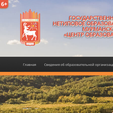
6+
ГОСУДАРСТВЕН
НЕТИПОВОЕ ОБРАЗОВ
МУРМАНСК
«ЦЕНТР ОБРАЗОВ
Главная
Сведения об образовательной организа