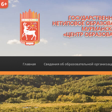
6+
ГОСУДАРСТВЕН
НЕТИПОВОЕ ОБРАЗОВ
МУРМАНСК
«ЦЕНТР ОБРАЗОВ
Главная
Сведения об образовательной организа