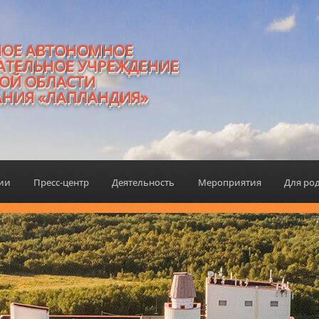
НОЕ АВТОНОМНОЕ
АТЕЛЬНОЕ УЧРЕЖДЕНИЕ
ОЙ ОБЛАСТИ
АНИЯ «ЛАПЛАНДИЯ»
ции
Пресс-центр
Деятельность
Мероприятия
Для ро