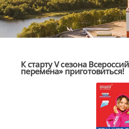
К старту V сезона Всеросси
перемена» приготовиться!