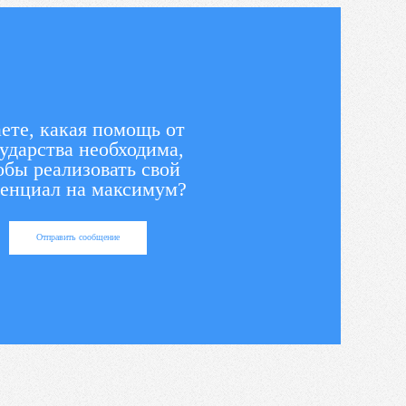
ете, какая помощь от
ударства необходима,
обы реализовать свой
енциал на максимум?
Отправить сообщение