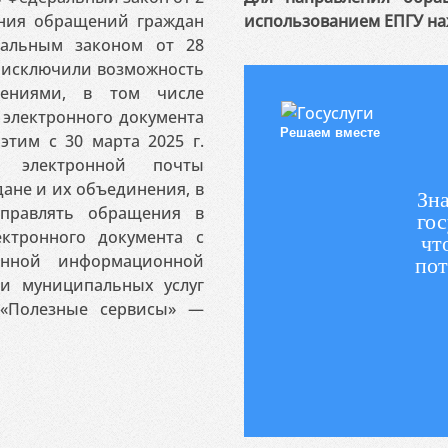
ения обращений граждан
использованием ЕПГУ на
ральным законом от 28
я исключили возможность
ениями, в том числе
электронного документа
Решаем вместе
этим с 30 марта 2025 г.
 электронной почты
ане и их объединения, в
Зна
аправлять обращения в
гос
ктронного документа с
чт
венной информационной
пот
 и муниципальных услуг
«Полезные сервисы» —