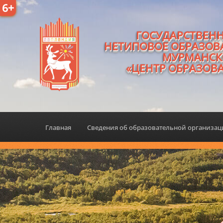
6+
ГОСУДАРСТВЕН
НЕТИПОВОЕ ОБРАЗОВ
МУРМАНСК
«ЦЕНТР ОБРАЗОВ
Главная
Сведения об образовательной организа