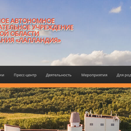
НОЕ АВТОНОМНОЕ
АТЕЛЬНОЕ УЧРЕЖДЕНИЕ
ОЙ ОБЛАСТИ
АНИЯ «ЛАПЛАНДИЯ»
ции
Пресс-центр
Деятельность
Мероприятия
Для ро