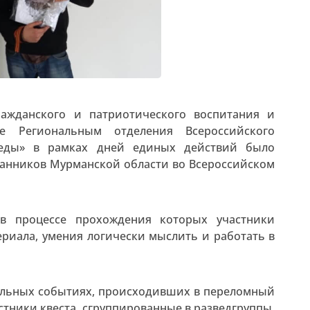
ражданского и патриотического воспитания и
е Региональным отделения Всероссийского
беды» в рамках дней единых действий было
танников Мурманской области во Всероссийском
 в процессе прохождения которых участники
риала, умения логически мыслить и работать в
еальных событиях, происходивших в переломный
астники квеста, сгруппированные в разведгруппы,