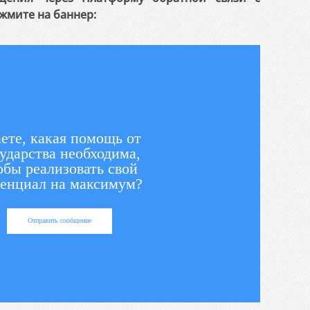
жмите на баннер:
ете, какая помощь от
ударства необходима,
обы реализовать свой
енциал на максимум?
Отправить сообщение