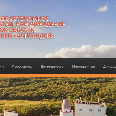
НОЕ АВТОНОМНОЕ
АТЕЛЬНОЕ УЧРЕЖДЕНИЕ
ОЙ ОБЛАСТИ
АНИЯ «ЛАПЛАНДИЯ»
ции
Пресс-центр
Деятельность
Мероприятия
Для ро