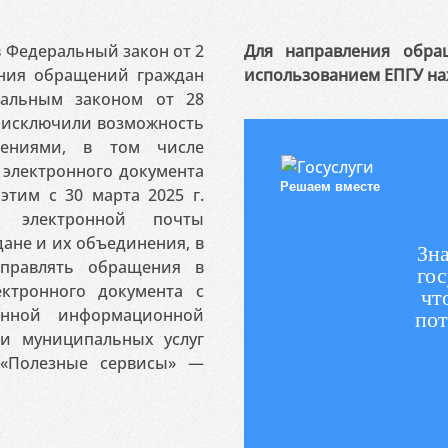
 в Федеральный закон от 2
Для направления обра
ения обращений граждан
использованием ЕПГУ на
ральным законом от 28
я исключили возможность
ениями, в том числе
электронного документа
Решаем вместе
этим с 30 марта 2025 г.
 электронной почты
ане и их объединения, в
Зна
аправлять обращения в
гос
ктронного документа с
чт
венной информационной
пот
 и муниципальных услуг
«Полезные сервисы» —