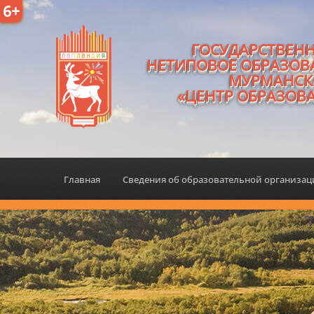
6+
ГОСУДАРСТВЕН
НЕТИПОВОЕ ОБРАЗОВ
МУРМАНСК
«ЦЕНТР ОБРАЗОВ
Главная
Сведения об образовательной организа