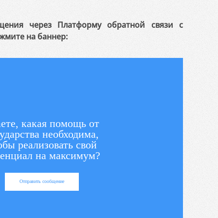
щения через Платформу обратной связи с
жмите на баннер:
ете, какая помощь от
ударства необходима,
обы реализовать свой
енциал на максимум?
Отправить сообщение