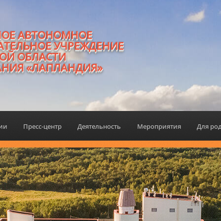
НОЕ АВТОНОМНОЕ
АТЕЛЬНОЕ УЧРЕЖДЕНИЕ
ОЙ ОБЛАСТИ
АНИЯ «ЛАПЛАНДИЯ»
ции
Пресс-центр
Деятельность
Мероприятия
Для ро