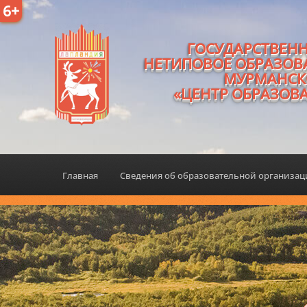
6+
ГОСУДАРСТВЕН
НЕТИПОВОЕ ОБРАЗОВ
МУРМАНСК
«ЦЕНТР ОБРАЗОВ
Главная
Сведения об образовательной организа