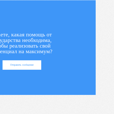
ете, какая помощь от
ударства необходима,
обы реализовать свой
енциал на максимум?
Отправить сообщение