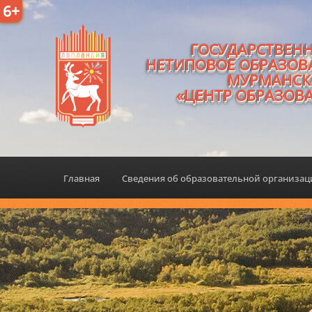
6+
ГОСУДАРСТВЕН
НЕТИПОВОЕ ОБРАЗОВ
МУРМАНСК
«ЦЕНТР ОБРАЗОВ
Главная
Сведения об образовательной организа