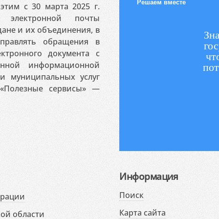
Решаем вместе
этим с 30 марта 2025 г.
 электронной почты
ане и их объединения, в
Зна
аправлять обращения в
гос
ктронного документа с
чт
венной информационной
пот
 и муниципальных услуг
«Полезные сервисы» —
Информация
Поиск
ерации
Карта сайта
ой области