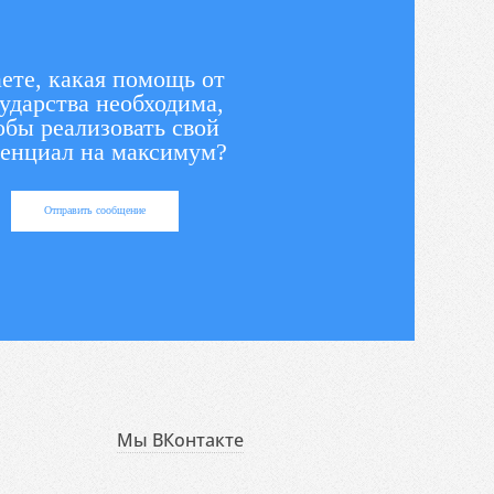
ете, какая помощь от
ударства необходима,
обы реализовать свой
енциал на максимум?
Отправить сообщение
Мы ВКонтакте