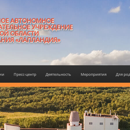
НОЕ АВТОНОМНОЕ
АТЕЛЬНОЕ УЧРЕЖДЕНИЕ
ОЙ ОБЛАСТИ
АНИЯ «ЛАПЛАНДИЯ»
ции
Пресс-центр
Деятельность
Мероприятия
Для ро