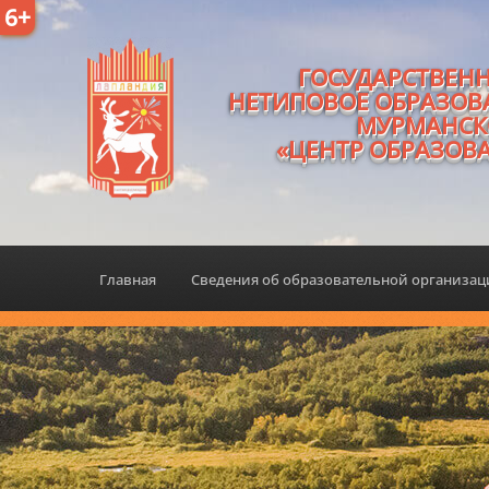
6+
ГОСУДАРСТВЕН
НЕТИПОВОЕ ОБРАЗОВ
МУРМАНСК
«ЦЕНТР ОБРАЗОВ
Главная
Сведения об образовательной организа