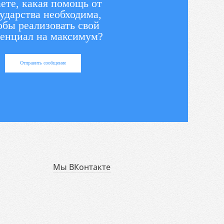
ете, какая помощь от
ударства необходима,
обы реализовать свой
енциал на максимум?
Отправить сообщение
Мы ВКонтакте