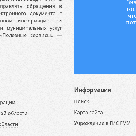
Зна
аправлять обращения в
гос
ктронного документа с
чт
венной информационной
пот
 и муниципальных услуг
«Полезные сервисы» —
Информация
Поиск
ерации
Карта сайта
ой области
Учреждение в ГИС ГМУ
области