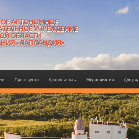
НОЕ АВТОНОМНОЕ
АТЕЛЬНОЕ УЧРЕЖДЕНИЕ
ОЙ ОБЛАСТИ
АНИЯ «ЛАПЛАНДИЯ»
ции
Пресс-центр
Деятельность
Мероприятия
Для ро