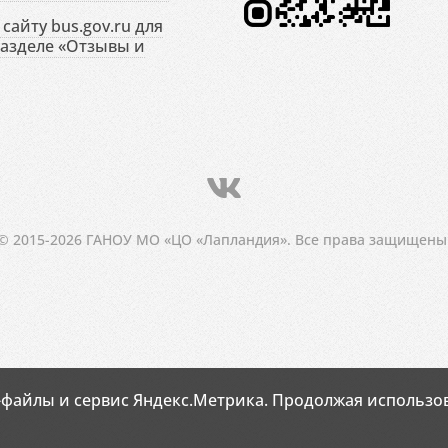
сайту bus.gov.ru для
разделе «Отзывы и
© 2015-2026 ГАНОУ МО «ЦО «Лапландия». Все права защищены
-файлы и сервис Яндекс.Метрика. Продолжая использов