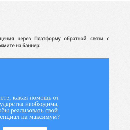
щения через Платформу обратной связи с
жмите на баннер:
ете, какая помощь от
ударства необходима,
обы реализовать свой
енциал на максимум?