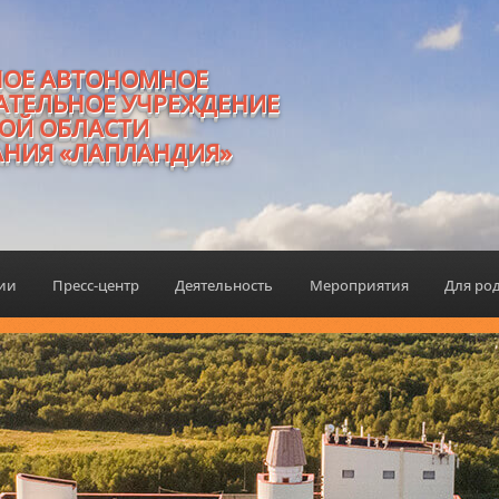
НОЕ АВТОНОМНОЕ
АТЕЛЬНОЕ УЧРЕЖДЕНИЕ
ОЙ ОБЛАСТИ
АНИЯ «ЛАПЛАНДИЯ»
ции
Пресс-центр
Деятельность
Мероприятия
Для ро