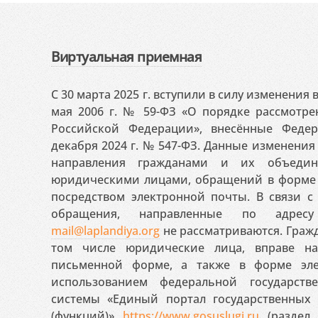
Виртуальная приемная
С 30 марта 2025 г. вступили в силу изменения
мая 2006 г. № 59-ФЗ «О порядке рассмотр
Российской Федерации», внесённые Феде
декабря 2024 г. № 547-ФЗ. Данные изменени
направления гражданами и их объедин
юридическими лицами, обращений в форме 
посредством электронной почты. В связи с 
обращения, направленные по адресу
mail@laplandiya.org
не рассматриваются. Гражд
том числе юридические лица, вправе н
письменной форме, а также в форме эле
использованием федеральной государст
системы «Единый портал государственных
(функций)»
https://www.gosuslugi.ru
(раздел 