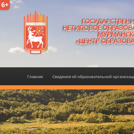
6+
ГОСУДАРСТВЕН
НЕТИПОВОЕ ОБРАЗОВ
МУРМАНСК
«ЦЕНТР ОБРАЗОВ
Главная
Сведения об образовательной организа