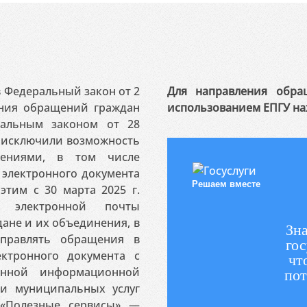
 в Федеральный закон от 2
Для направления обра
ения обращений граждан
использованием ЕПГУ на
ральным законом от 28
я исключили возможность
ениями, в том числе
электронного документа
Решаем вместе
этим с 30 марта 2025 г.
 электронной почты
ане и их объединения, в
Зна
аправлять обращения в
гос
ктронного документа с
чт
венной информационной
пот
 и муниципальных услуг
«Полезные сервисы» —