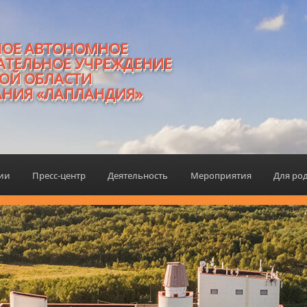
НОЕ АВТОНОМНОЕ
АТЕЛЬНОЕ УЧРЕЖДЕНИЕ
ОЙ ОБЛАСТИ
АНИЯ «ЛАПЛАНДИЯ»
ции
Пресс-центр
Деятельность
Мероприятия
Для ро