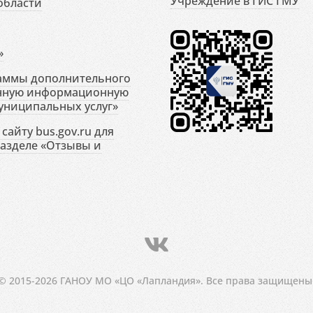
Учреждение в ГИС ГМУ
области
»
раммы дополнительного
енную информационную
униципальных услуг»
сайту bus.gov.ru для
разделе «Отзывы и
© 2015-2026 ГАНОУ МО «ЦО «Лапландия». Все права защищены