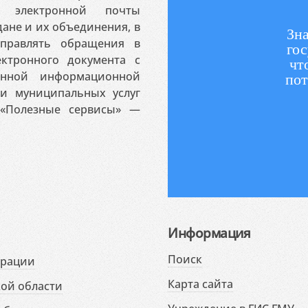
 электронной почты
ане и их объединения, в
Зна
аправлять обращения в
гос
ктронного документа с
чт
венной информационной
пот
 и муниципальных услуг
«Полезные сервисы» —
Информация
Поиск
ерации
Карта сайта
ой области