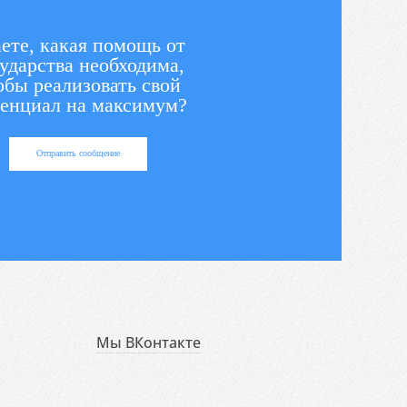
ете, какая помощь от
ударства необходима,
обы реализовать свой
енциал на максимум?
Отправить сообщение
Мы ВКонтакте