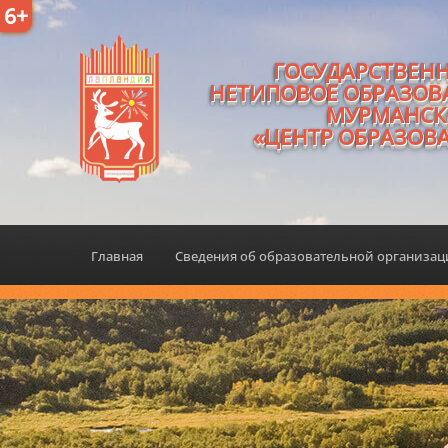
6+
ГОСУДАРСТВЕН
НЕТИПОВОЕ ОБРАЗОВ
МУРМАНСК
«ЦЕНТР ОБРАЗОВ
Главная
Сведения об образовательной организа