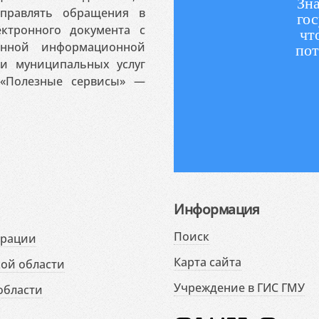
Зна
аправлять обращения в
гос
ктронного документа с
чт
венной информационной
пот
 и муниципальных услуг
«Полезные сервисы» —
Информация
Поиск
ерации
Карта сайта
ой области
Учреждение в ГИС ГМУ
области