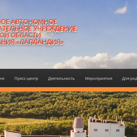
НОЕ АВТОНОМНОЕ
АТЕЛЬНОЕ УЧРЕЖДЕНИЕ
ОЙ ОБЛАСТИ
АНИЯ «ЛАПЛАНДИЯ»
ции
Пресс-центр
Деятельность
Мероприятия
Для ро