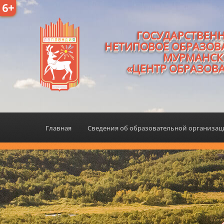
6+
ГОСУДАРСТВЕН
НЕТИПОВОЕ ОБРАЗОВ
МУРМАНСК
«ЦЕНТР ОБРАЗОВ
Главная
Сведения об образовательной организа