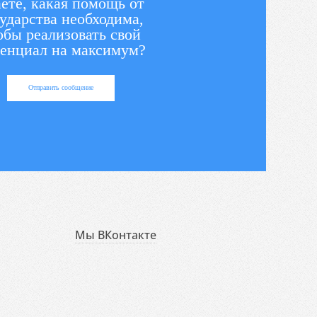
ете, какая помощь от
ударства необходима,
обы реализовать свой
енциал на максимум?
Отправить сообщение
Мы ВКонтакте