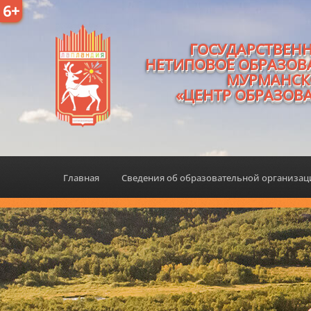
6+
ГОСУДАРСТВЕН
НЕТИПОВОЕ ОБРАЗОВ
МУРМАНСК
«ЦЕНТР ОБРАЗОВ
Главная
Сведения об образовательной организа