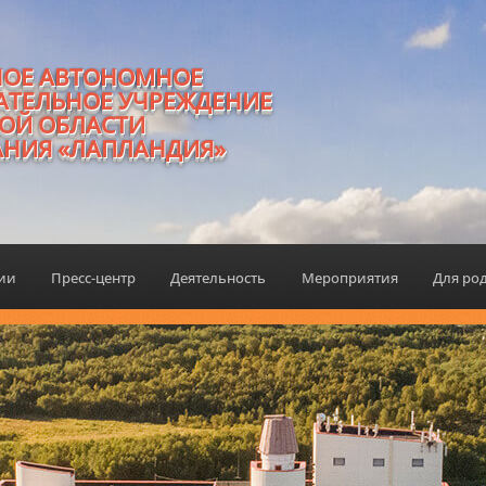
НОЕ АВТОНОМНОЕ
АТЕЛЬНОЕ УЧРЕЖДЕНИЕ
ОЙ ОБЛАСТИ
АНИЯ «ЛАПЛАНДИЯ»
ции
Пресс-центр
Деятельность
Мероприятия
Для ро