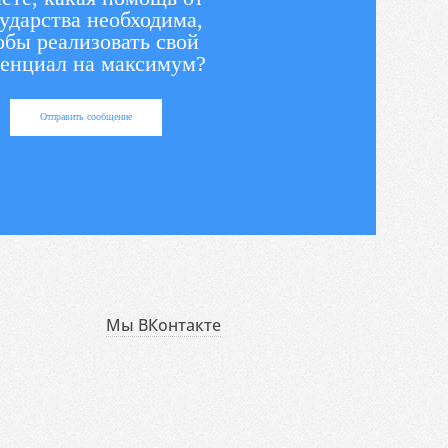
ударства необходима,
обы реализовать свой
енциал на максимум?
Отправить сообщение
Мы ВКонтакте