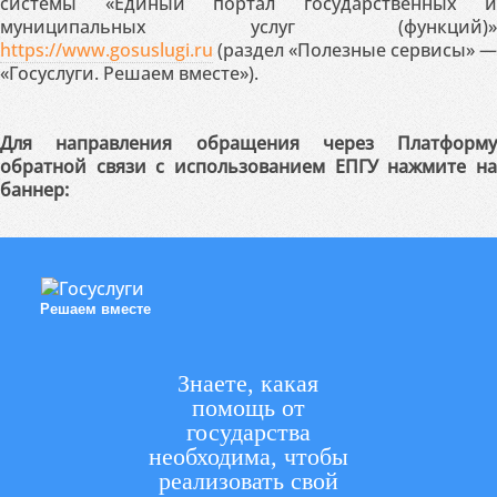
системы «Единый портал государственных и
муниципальных услуг (функций)»
https://www.gosuslugi.ru
(раздел «Полезные сервисы» —
«Госуслуги. Решаем вместе»).
Для направления обращения через Платформу
обратной связи с использованием ЕПГУ нажмите на
баннер:
Решаем вместе
Знаете, какая
помощь от
государства
необходима, чтобы
реализовать свой