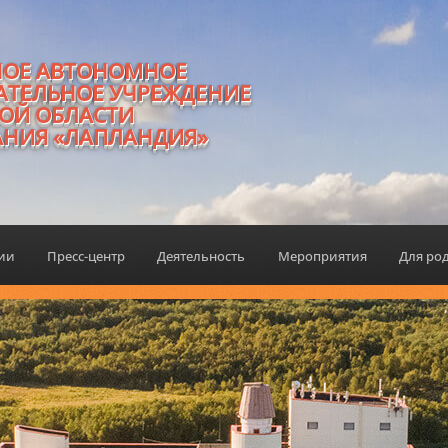
НОЕ АВТОНОМНОЕ
АТЕЛЬНОЕ УЧРЕЖДЕНИЕ
ОЙ ОБЛАСТИ
АНИЯ «ЛАПЛАНДИЯ»
ции
Пресс-центр
Деятельность
Мероприятия
Для ро