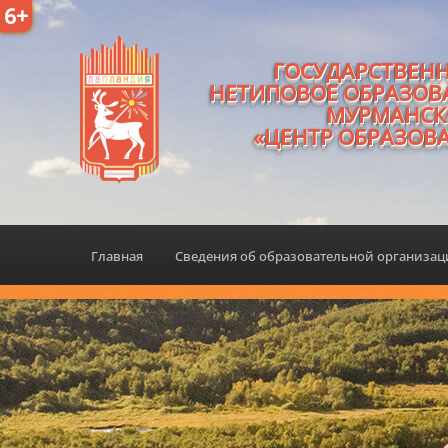
6+
ГОСУДАРСТВЕН
НЕТИПОВОЕ ОБРАЗОВ
МУРМАНСК
«ЦЕНТР ОБРАЗОВ
Главная
Сведения об образовательной организа