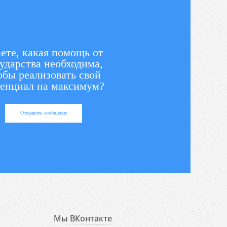
ете, какая помощь от
ударства необходима,
обы реализовать свой
енциал на максимум?
Отправить сообщение
Мы ВКонтакте